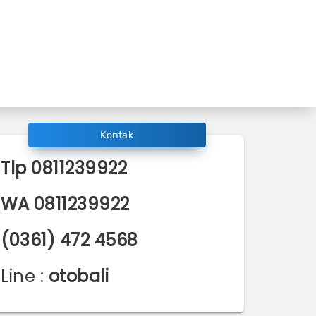
Kontak
Tlp
0811239922
WA
0811239922
(0361) 472 4568
Line :
otobali