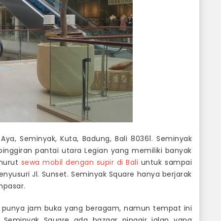
Aya, Seminyak, Kuta, Badung, Bali 80361. Seminyak
 pinggiran pantai utara Legian yang memiliki banyak
nurut
sewa mobil dengan supir di Bali
untuk sampai
nyusuri Jl. Sunset. Seminyak Square hanya berjarak
npasar.
ni punya jam buka yang beragam, namun tempat ini
 Seminyak Square ada bazaar pinggir jalan yang