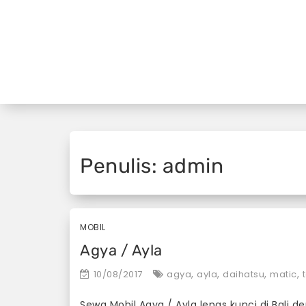
S
k
i
p
t
o
c
o
n
t
Penulis:
admin
e
n
t
MOBIL
Agya / Ayla
,
,
,
,
10/08/2017
agya
ayla
daihatsu
matic
Sewa Mobil Agya / Ayla lepas kunci di Bali d