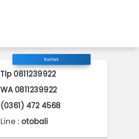
Kontak
Tlp
0811239922
WA
0811239922
(0361) 472 4568
Line :
otobali